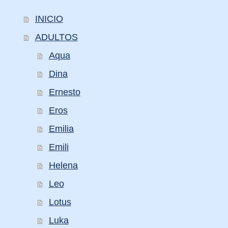
INICIO
ADULTOS
Aqua
Dina
Ernesto
Eros
Emilia
Emili
Helena
Leo
Lotus
Luka