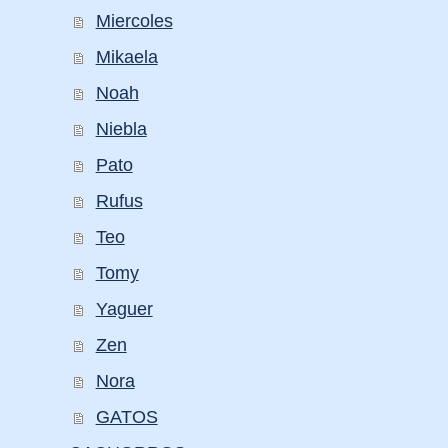
Miercoles
Mikaela
Noah
Niebla
Pato
Rufus
Teo
Tomy
Yaguer
Zen
Nora
GATOS