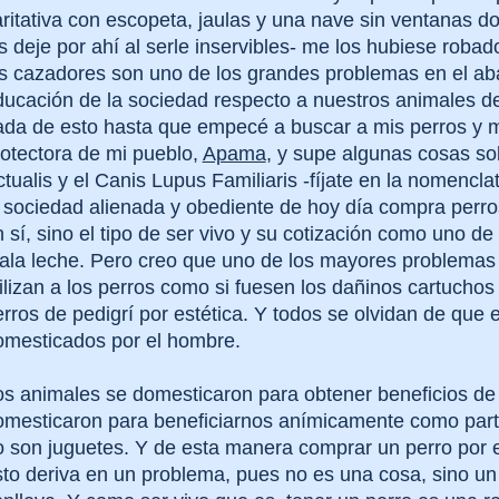
aritativa con escopeta, jaulas y una nave sin ventanas 
s deje por ahí al serle inservibles- me los hubiese rob
os cazadores son uno de los grandes problemas en el ab
ducación de la sociedad respecto a nuestros animales 
ada de esto hasta que empecé a buscar a mis perros y me
rotectora de mi pueblo,
Apama
, y supe algunas cosas so
tualis y el Canis Lupus Familiaris -fíjate en la nomencla
 sociedad alienada y obediente de hoy día compra perros
 sí, sino el tipo de ser vivo y su cotización como uno de 
ala leche. Pero creo que uno de los mayores problemas
ilizan a los perros como si fuesen los dañinos cartuchos
rros de pedigrí por estética. Y todos se olvidan de que
omesticados por el hombre.
s animales se domesticaron para obtener beneficios de e
omesticaron para beneficiarnos anímicamente como part
 son juguetes. Y de esta manera comprar un perro por est
to deriva en un problema, pues no es una cosa, sino un 