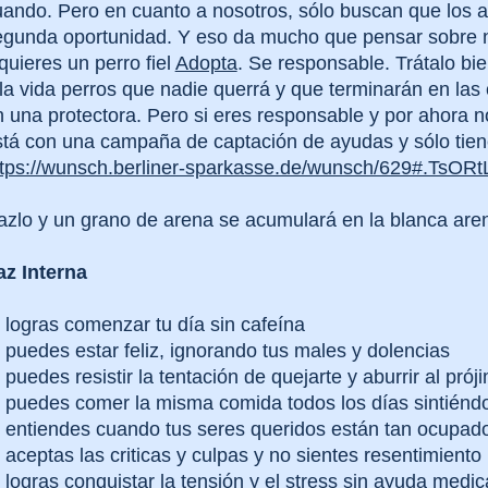
uando. Pero en cuanto a nosotros, sólo buscan que los 
egunda oportunidad. Y eso da mucho que pensar sobre no
quieres un perro fiel
Adopta
. Se responsable. Trátalo bi
la vida perros que nadie querrá y que terminarán en las 
n una protectora. Pero si eres responsable y por ahora
tá con una campaña de captación de ayudas y sólo tiene
ttps://wunsch.berliner-sparkasse.de/wunsch/629#.TsORt
azlo y un grano de arena se acumulará en la blanca ar
az Interna
 logras comenzar tu día sin cafeína
 puedes estar feliz, ignorando tus males y dolencias
 puedes resistir la tentación de quejarte y aburrir al pr
i puedes comer la misma comida todos los días sintiéndo
i entiendes cuando tus seres queridos están tan ocupado
 aceptas las criticas y culpas y no sientes resentimiento 
 logras conquistar la tensión y el stress sin ayuda medic