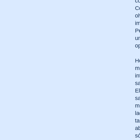
co
C
o
im
Pe
u
o
H
m
i
s
E
sa
m
l
ta
ab
só