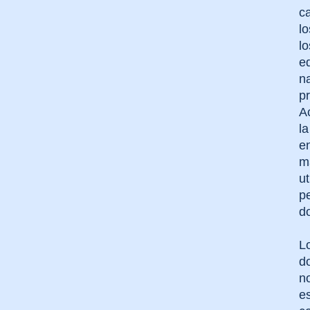
c
lo
l
e
n
p
Ac
la
en
m
ut
pe
d
Lo
d
no
es