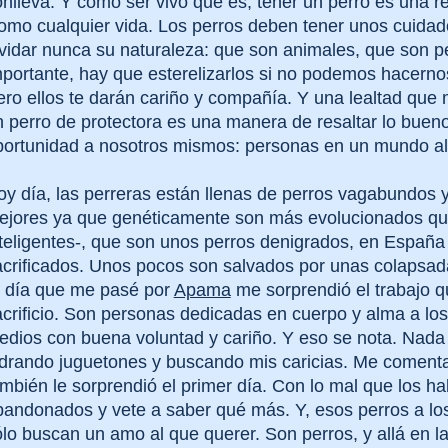
nlleva. Y como ser vivo que es, tener un perro es una r
omo cualquier vida. Los perros deben tener unos cuidado
lvidar nunca su naturaleza: que son animales, que son 
portante, hay que esterelizarlos si no podemos hacernos 
ro ellos te darán cariño y compañía. Y una lealtad que 
n perro de protectora es una manera de resaltar lo bue
portunidad a nosotros mismos: personas en un mundo ali
oy día, las perreras están llenas de perros vagabundos
ejores ya que genéticamente son más evolucionados que 
nteligentes-, que son unos perros denigrados, en España
acrificados. Unos pocos son salvados por unas colapsad
l día que me pasé por
Apama
me sorprendió el trabajo qu
crificio. Son personas dedicadas en cuerpo y alma a los
edios con buena voluntad y cariño. Y eso se nota. Nada
adrando juguetones y buscando mis caricias. Me comenta
mbién le sorprendió el primer día. Con lo mal que los h
andonados y vete a saber qué más. Y, esos perros a los 
lo buscan un amo al que querer. Son perros, y allá en l