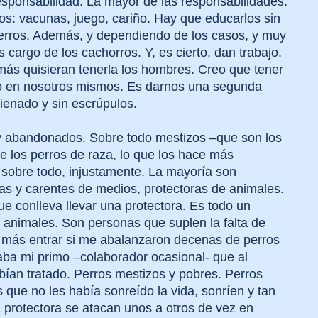
esponsabilidad. La mayor de las responsabilidades.
s: vacunas, juego, cariño. Hay que educarlos sin
perros. Además, y dependiendo de los casos, y muy
cargo de los cachorros. Y, es cierto, dan trabajo.
más quisieran tenerla los hombres. Creo que tener
no en nosotros mismos. Es darnos una segunda
enado y sin escrúpulos.
 y abandonados. Sobre todo mestizos –que son los
los perros de raza, lo que los hace más
 sobre todo, injustamente. La mayoría son
as y carentes de medios, protectoras de animales.
e conlleva llevar una protectora. Es todo un
 animales. Son personas que suplen la falta de
 más entrar si me abalanzaron decenas de perros
ba mi primo –colaborador ocasional- que al
abían tratado. Perros mestizos y pobres. Perros
que no les había sonreído la vida, sonríen y tan
a protectora se atacan unos a otros de vez en