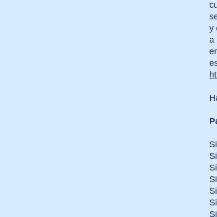
c
s
y 
a 
e
es
h
H
P
Si
Si
Si
S
S
Si
Si